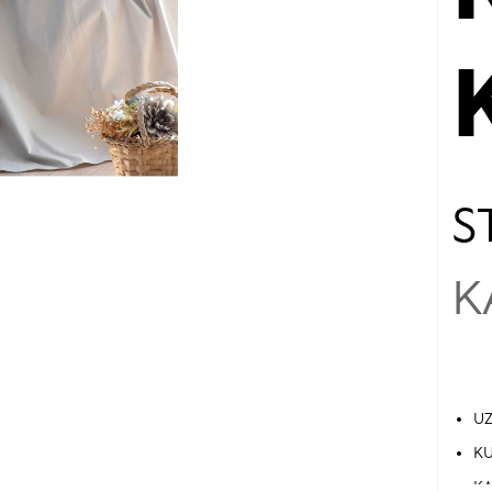
S
K
UZ
KU
KA