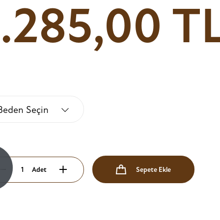
1.285,00 T
Beden Seçin
!
Adet
Sepete Ekle