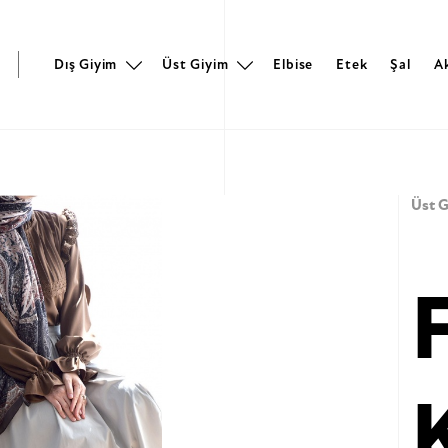
r
Dış Giyim
Üst Giyim
Elbise
Etek
Şal
A
Üst G