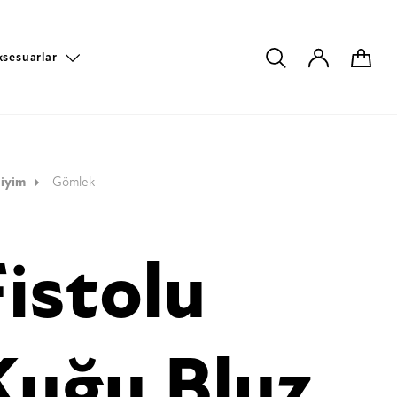
ksesuarlar
iyim
Gömlek
Fistolu
Kuğu Bluz