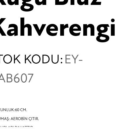
Kahverengi
TOK KODU:
EY-
AB607
UNLUK:60 CM.
MAŞ: AEROBİN ÇITIR.
LIPLARI RAHATTIR.