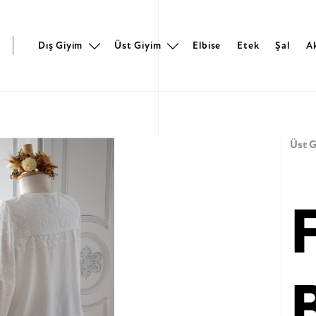
r
Dış Giyim
Üst Giyim
Elbise
Etek
Şal
A
Üst G