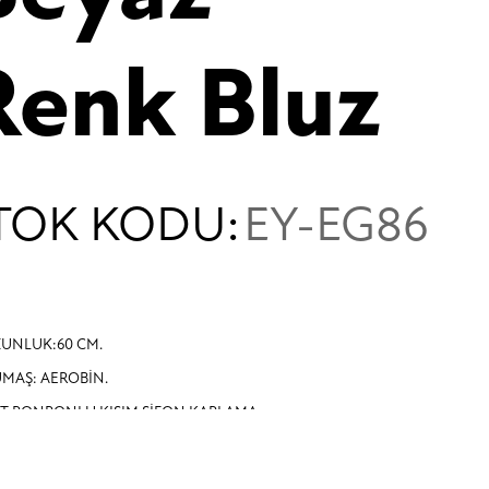
Renk Bluz
TOK KODU:
EY-EG86
UNLUK:60 CM.
MAŞ: AEROBİN.
T PONPONLU KISIM ŞİFON KAPLAMA .
LIPLARI NORMALDİR.