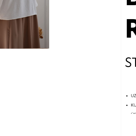
S
UZ
KU
ÜS
KA