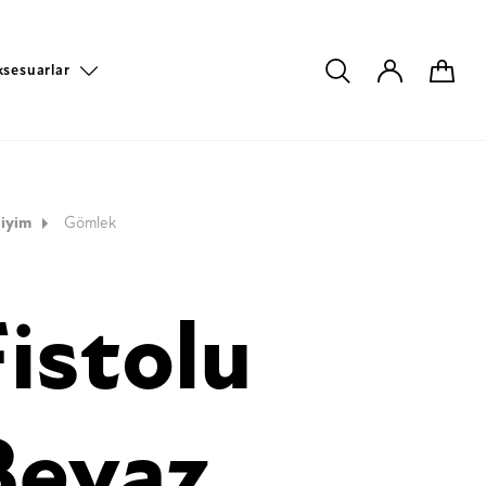
ksesuarlar
iyim
Gömlek
Fistolu
Beyaz