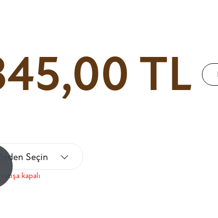
345,00 TL
Beden Seçin
!
satışa kapalı