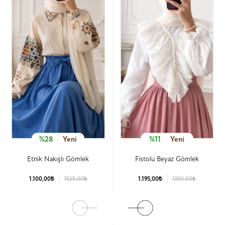
%28
Yeni
%11
Yeni
Etnik Nakışlı Gömlek
Fistolu Beyaz Gömlek
1.100,00₺
1525.00₺
1.195,00₺
1350.00₺
Ürün Detay
Ürün Detay