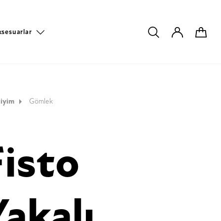
ksesuarlar
iyim
Gömlek
Fisto
Yakalı