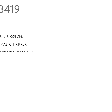
B419
UNLUK:74 CM.
MAŞ: ÇITIR KREP.
LIPLARI NORMALDİR.