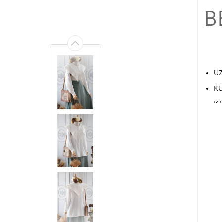
B
UZ
KU
KA