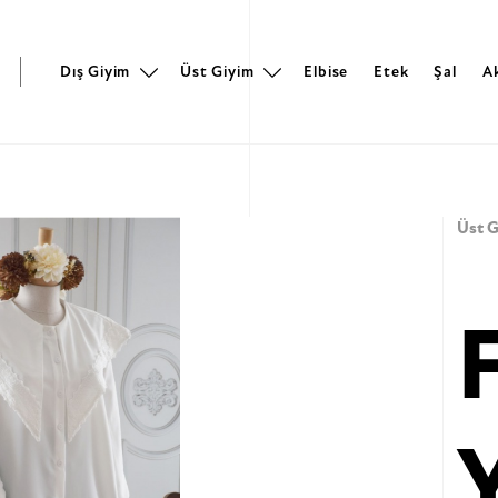
r
Dış Giyim
Üst Giyim
Elbise
Etek
Şal
A
Üst G