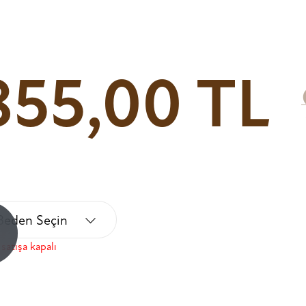
855,00 TL
Beden Seçin
!
satışa kapalı