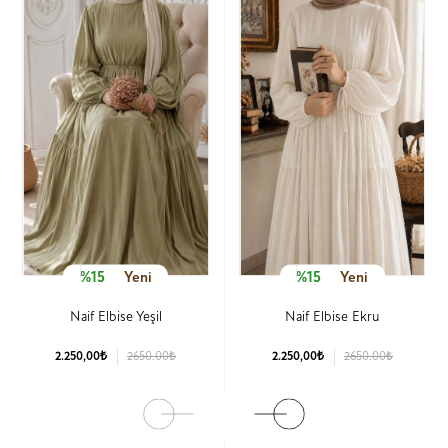
%15
Yeni
%15
Yeni
Naif Elbise Yeşil
Naif Elbise Ekru
2.250,00₺
2650.00₺
2.250,00₺
2650.00₺
Ürün Detay
Ürün Detay