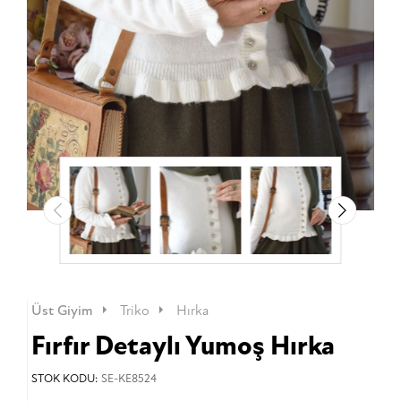
Üst Giyim
Triko
Hırka
Fırfır Detaylı Yumoş Hırka
STOK KODU:
SE-KE8524