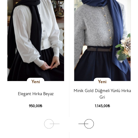
Yeni
Yeni
Minik Gold Düğmeli Yünlü Hırka
Elegant Hırka Beyaz
Gri
950,00₺
1.145,00₺
Ürün Detay
Ürün Detay