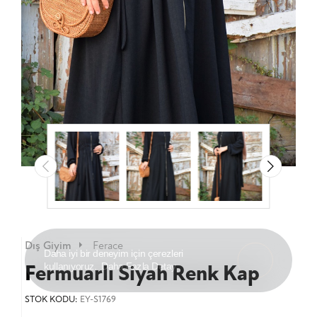
Dış Giyim
Ferace
Anladım!
Daha iyi bir deneyim için çerezleri
Fermuarlı Siyah Renk Kap
kullanıyoruz.
Daha Fazla Detay
STOK KODU:
EY-S1769