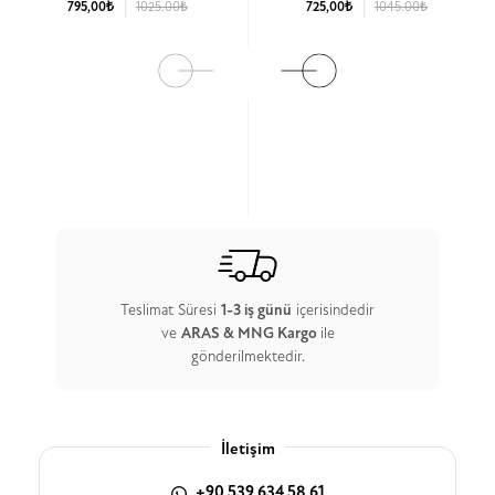
795,00₺
1025.00₺
725,00₺
1045.00₺
Ürün Detay
Ürün Detay
Teslimat Süresi
1-3 iş günü
içerisindedir
ve
ARAS & MNG Kargo
ile
gönderilmektedir.
İletişim
+90 539 634 58 61