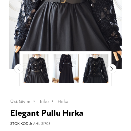
Üst Giyim
Triko
Hırka
Elegant Pullu Hırka
STOK KODU:
AHL-Sİ703