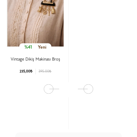
%41
Yeni
Vintage Dikiş Makinası Broş
235,00₺
395.00₺
Ürün Detay