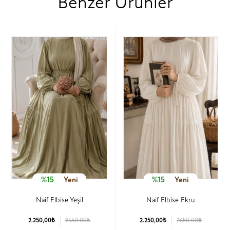
Benzer Ürünler
%15
Yeni
%15
Yeni
Naif Elbise Yeşil
Naif Elbise Ekru
2.250,00₺
2650.00₺
2.250,00₺
2650.00₺