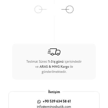
Ürün Detay
Ürün Detay
Teslimat Süresi
1-3 iş günü
içerisindedir
ve
ARAS & MNG Kargo
ile
gönderilmektedir.
İletişim
+90 539 634 58 61
info@eminosbutik.com