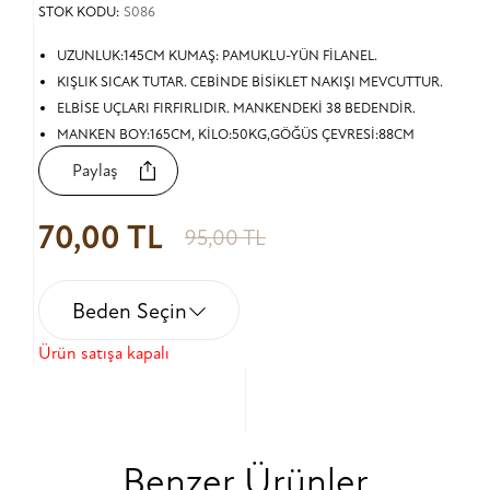
STOK KODU:
S086
UZUNLUK:145CM KUMAŞ: PAMUKLU-YÜN FİLANEL.
KIŞLIK SICAK TUTAR. CEBİNDE BİSİKLET NAKIŞI MEVCUTTUR.
ELBİSE UÇLARI FIRFIRLIDIR. MANKENDEKİ 38 BEDENDİR.
MANKEN BOY:165CM, KİLO:50KG,GÖĞÜS ÇEVRESİ:88CM
Paylaş
70,00 TL
95,00 TL
Beden Seçin
Ürün satışa kapalı
Benzer Ürünler