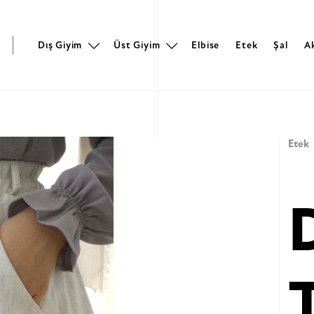
r
Dış Giyim
Üst Giyim
Elbise
Etek
Şal
A
Etek