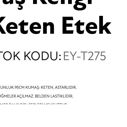
Keten Etek
TOK KODU:
EY-T275
UNLUK:95CM KUMAŞ: KETEN. ASTARLIDIR.
ĞMELER AÇILMAZ. BELDEN LASTİKLİDİR.
MER DAHİLDİR. CEPLERİ MEVCUTTUR.
36-38 ) , ( 40-42 ) BEDENDİR.