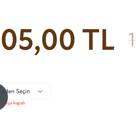
105,00 TL
Beden Seçin
!
satışa kapalı