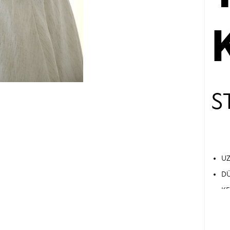
S
UZ
DÜ
KE
( 