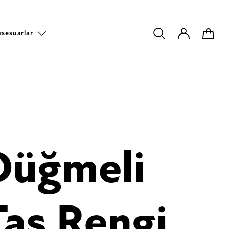
ksesuarlar
Düğmeli
Taş Rengi