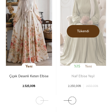
Tükendi
Yeni
%15
Yeni
Çiçek Desenli Keten Elbise
Naif Elbise Yeşil
2.525,00₺
2.250,00₺
2650.00₺
Ürün Detay
Ürün Detay