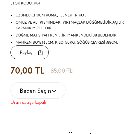
STOK KODU:
K84
UZUNLUK:110CM KUMAŞ: ESNEK TRİKO .
OMUZ VE ALT KISMINDAKİ YIRTMAÇLAR DÜĞĞMELİDİR,AÇILIR
KAPANIR MODELDİR.
DÜĞME MAT SİYAH RENKTİR. MANKENDEKİ 38 BEDENDİR.
MANKEN BOY: 165CM, KİLO: 50KG, GÖĞÜS ÇEVRESİ :88CM.
Paylaş
70,00 TL
85,00 TL
Beden Seçin
Ürün satışa kapalı