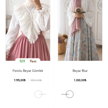
%11
Yeni
Fistolu Beyaz Gömlek
Beyaz Bluz
1.195,00₺
1350.00₺
1.350,00₺
Ürün Detay
Ürün Detay