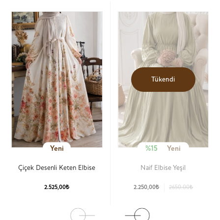
Tükendi
Yeni
%15
Yeni
Çiçek Desenli Keten Elbise
Naif Elbise Yeşil
2.525,00₺
2.250,00₺
2650.00₺
Ürün Detay
Ürün Detay