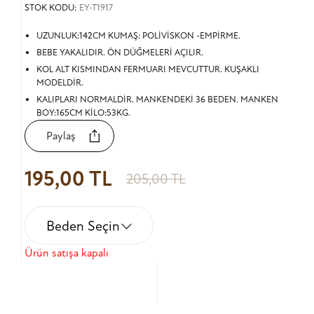
STOK KODU:
EY-T1917
UZUNLUK:142CM KUMAŞ: POLİVİSKON -EMPİRME.
BEBE YAKALIDIR. ÖN DÜĞMELERİ AÇILIR.
KOL ALT KISMINDAN FERMUARI MEVCUTTUR. KUŞAKLI
MODELDİR.
KALIPLARI NORMALDİR. MANKENDEKİ 36 BEDEN. MANKEN
BOY:165CM KİLO:53KG.
Paylaş
195,00 TL
205,00 TL
Beden Seçin
Ürün satışa kapalı