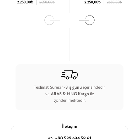
2.250,00₺
2650.00₺
2.250,00₺
2650.00₺
Ürün Detay
Ürün Detay
Teslimat Süresi
1-3 iş günü
içerisindedir
ve
ARAS & MNG Kargo
ile
gönderilmektedir.
İletişim
+90 539 634 58 61