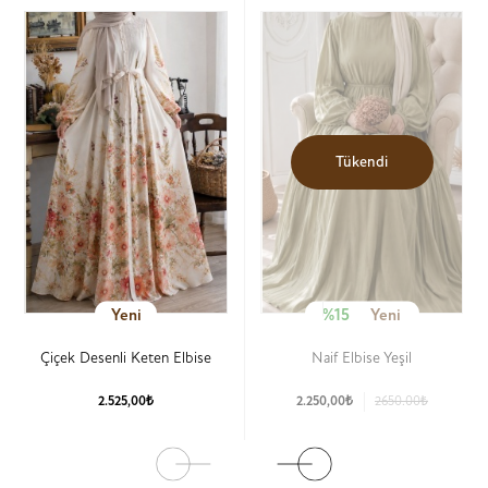
Tükendi
Yeni
%15
Yeni
Çiçek Desenli Keten Elbise
Naif Elbise Yeşil
2.525,00₺
2.250,00₺
2650.00₺
Ürün Detay
Ürün Detay