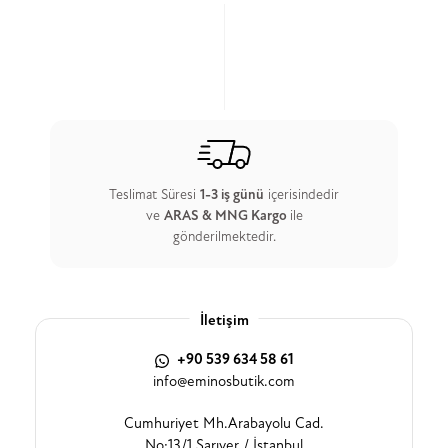
Teslimat Süresi
1-3 iş günü
içerisindedir
ve
ARAS & MNG Kargo
ile
gönderilmektedir.
İletişim
+90 539 634 58 61
info@eminosbutik.com
Cumhuriyet Mh.Arabayolu Cad.
No:13/1 Sarıyer / İstanbul