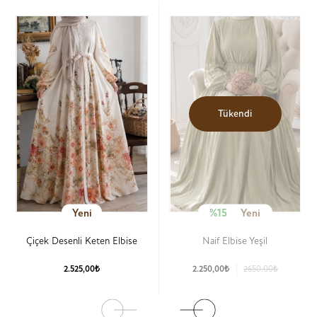
Tükendi
Yeni
%15
Yeni
Çiçek Desenli Keten Elbise
Naif Elbise Yeşil
2.525,00₺
2.250,00₺
2650.00₺
Ürün Detay
Ürün Detay