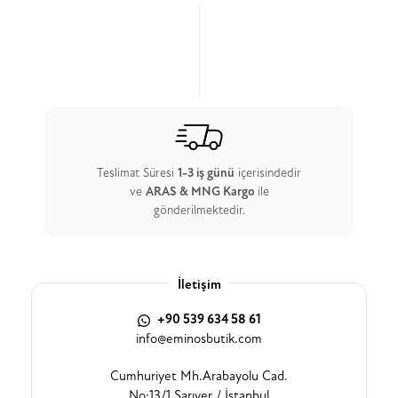
Teslimat Süresi
1-3 iş günü
içerisindedir
ve
ARAS & MNG Kargo
ile
gönderilmektedir.
İletişim
+90 539 634 58 61
info@eminosbutik.com
Cumhuriyet Mh.Arabayolu Cad.
No:13/1 Sarıyer / İstanbul