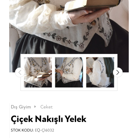
Dış Giyim
Ceket
Çiçek Nakışlı Yelek
STOK KODU:
EQ-Çİ6032