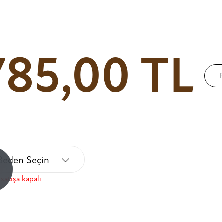
785,00 TL
Beden Seçin
!
satışa kapalı