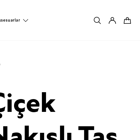
ksesuarlar
e
Çiçek
Nakışlı Taş