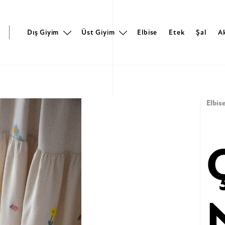
r
Dış Giyim
Üst Giyim
Elbise
Etek
Şal
A
Elbis