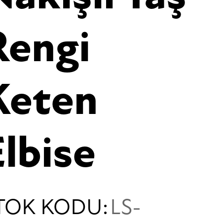
Rengi
Keten
Elbise
TOK KODU:
LS-