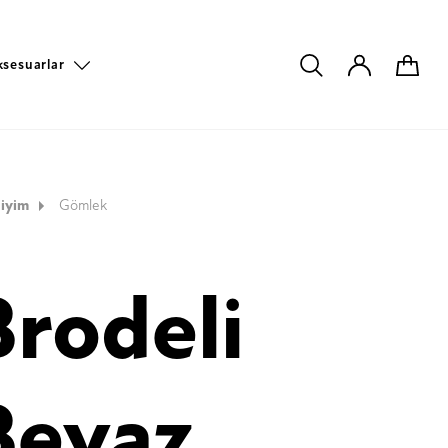
ksesuarlar
iyim
Gömlek
Brodeli
Beyaz