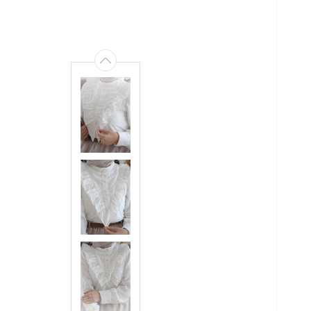
SI
KA