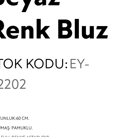
Renk Bluz
TOK KODU:
EY-
2202
UNLUK:60 CM.
MAŞ: PAMUKLU.
İ FULL DENYE ASTARLIDIR.