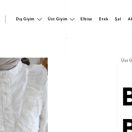
r
Dış Giyim
Üst Giyim
Elbise
Etek
Şal
A
Üst G