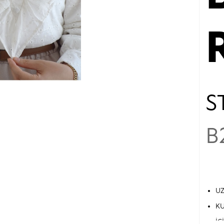
S
B
UZ
KU
İÇ