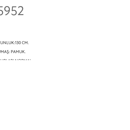
5952
UNLUK:130 CM.
MAŞ: PAMUK.
LIPLARI NORMAL.
ĞMELİDİR.
İ FULL ASTARLIDIR.