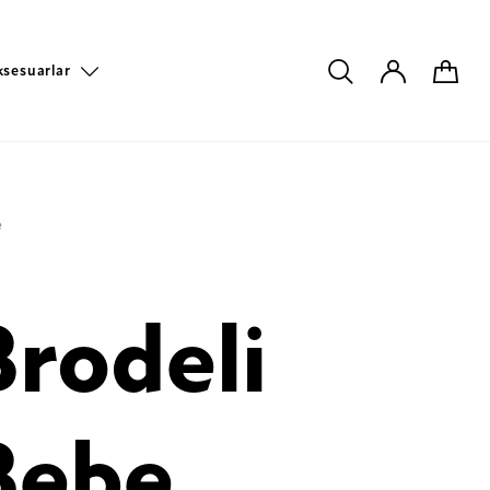
ksesuarlar
e
Brodeli
Bebe