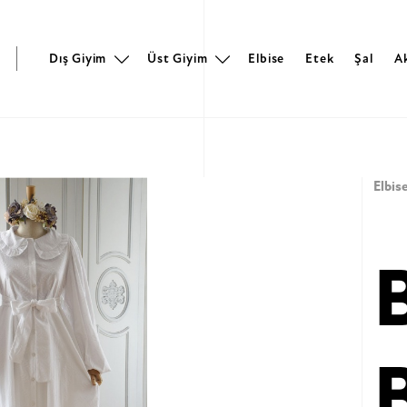
r
Dış Giyim
Üst Giyim
Elbise
Etek
Şal
A
Elbis