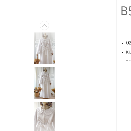
B
UZ
KU
KA
DÜ
İÇ