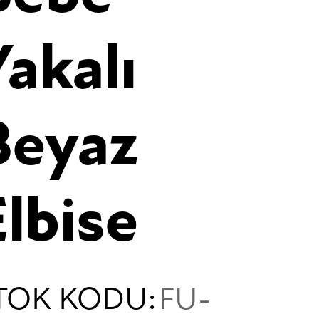
Yakalı
Beyaz
Elbise
TOK KODU:
FU-