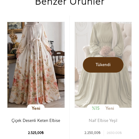
Benzer Ürünler
Tükendi
Yeni
%15
Yeni
Çiçek Desenli Keten Elbise
Naif Elbise Yeşil
2.525,00₺
2.250,00₺
2650.00₺
Ürün Detay