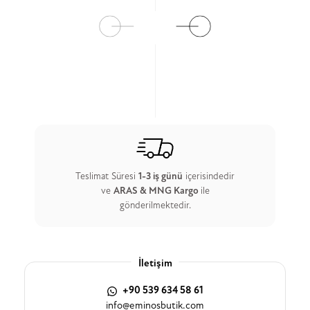
Ürün Detay
Teslimat Süresi
1-3 iş günü
içerisindedir
ve
ARAS & MNG Kargo
ile
gönderilmektedir.
İletişim
+90 539 634 58 61
info@eminosbutik.com