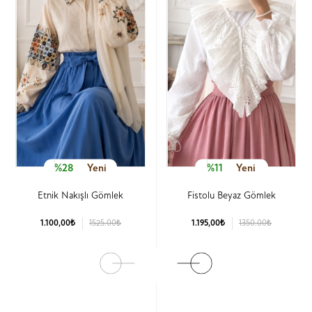
%28
Yeni
%11
Yeni
Etnik Nakışlı Gömlek
Fistolu Beyaz Gömlek
1.100,00₺
1525.00₺
1.195,00₺
1350.00₺
Ürün Detay
Ürün Detay