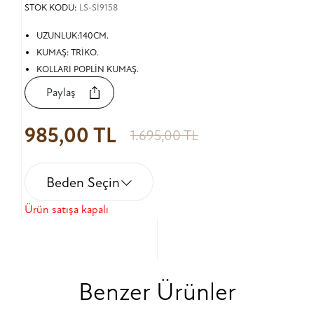
STOK KODU:
LS-Sİ9158
UZUNLUK:140CM.
KUMAŞ: TRİKO.
KOLLARI POPLİN KUMAŞ.
Paylaş
985,00 TL
1.695,00 TL
Beden Seçin
Ürün satışa kapalı
Benzer Ürünler